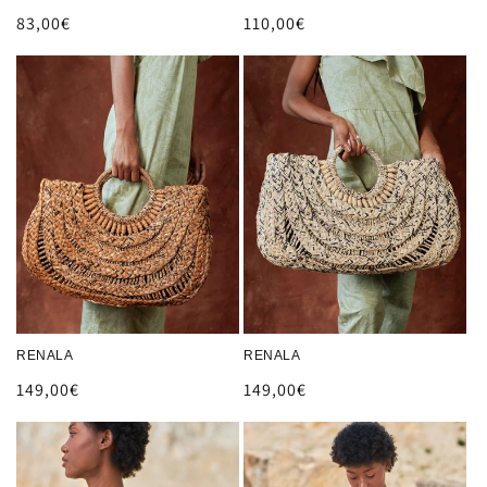
Prix
83,00€
Prix
110,00€
habituel
habituel
RENALA
RENALA
Prix
149,00€
Prix
149,00€
habituel
habituel