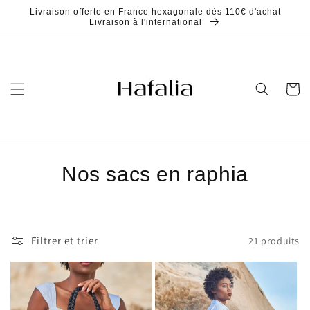
et
Livraison offerte en France hexagonale dès 110€ d'achat
passer
Livraison à l'international
au
contenu
Panier
C
Nos sacs en raphia
o
l
Filtrer et trier
21 produits
l
e
c