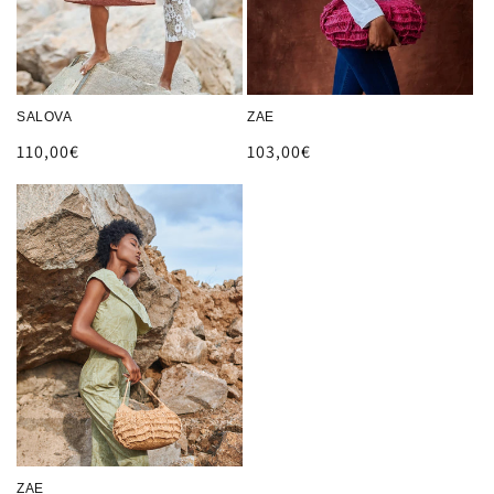
SALOVA
ZAE
Prix
110,00€
Prix
103,00€
habituel
habituel
ZAE