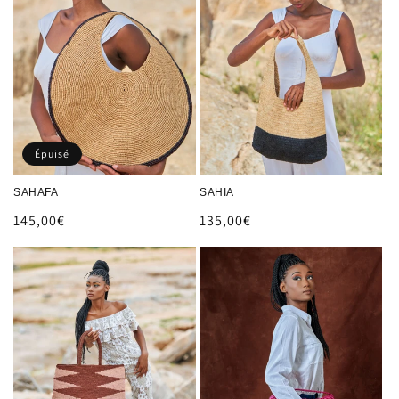
Épuisé
SAHAFA
SAHIA
Prix
145,00€
Prix
135,00€
habituel
habituel