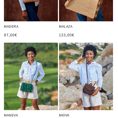
MADERA
MALAZA
Prix
87,00€
Prix
133,00€
habituel
habituel
MANEVA
MIOVA